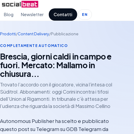
Blog
Newsletter
Contatti
EN
Prodotti
/
Content Delivery
/
Pubblicazione
COMPLETAMENTE AUTOMATICO
Brescia, giorni caldi in campo e
fuori. Mercato: Mallamo in
chiusura...
Trovato l’accordo con il giocatore, vicina l’intesa col
Süditrol. Abbonamenti: oggi Corini incontra i tifosi
dell’Union al Rigamonti. In tribunale c’è attesa per
l’udienza che riguarda la società di Massimo Cellino
Autonomous Publisher ha scelto e pubblicato
questo post su Telegram su GDB Telegram da