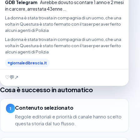
GDB Telegram
Avrebbe dovuto scontare 1 anno e 2 mesi
in carcere, arrestata 43enne...
La donna è stata trovata in compagnia di un uomo, che una
volta in Questura è stato fermato con il taser per aver ferito
alcuni agenti di Polizia
La donna è stata trovata in compagnia di un uomo, che una
volta in Questura è stato fermato con il taser per aver ferito
alcuni agenti di Polizia
giornaledibrescia.it
♡
💬
↗
Cosa è successo in automatico
Contenuto selezionato
1
Regole editoriali e priorità di canale hanno scelto
questa storia dal tuo flusso.