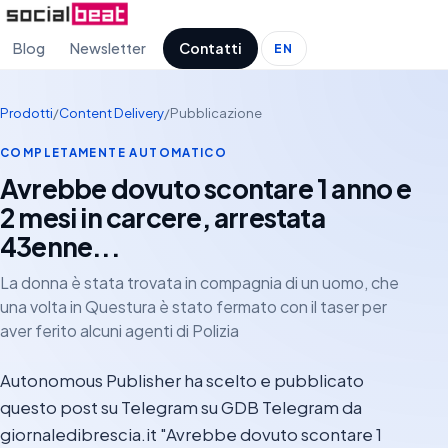
Blog
Newsletter
Contatti
EN
Prodotti
/
Content Delivery
/
Pubblicazione
COMPLETAMENTE AUTOMATICO
Avrebbe dovuto scontare 1 anno e
2 mesi in carcere, arrestata
43enne...
La donna è stata trovata in compagnia di un uomo, che
una volta in Questura è stato fermato con il taser per
aver ferito alcuni agenti di Polizia
Autonomous Publisher ha scelto e pubblicato
questo post su Telegram su GDB Telegram da
giornaledibrescia.it "Avrebbe dovuto scontare 1