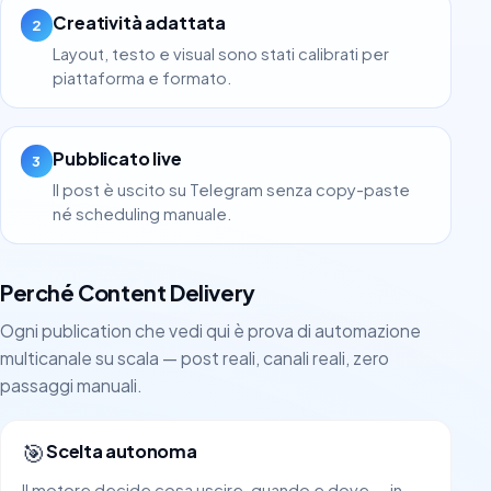
Creatività adattata
2
Layout, testo e visual sono stati calibrati per
piattaforma e formato.
Pubblicato live
3
Il post è uscito su Telegram senza copy-paste
né scheduling manuale.
Perché Content Delivery
Ogni publication che vedi qui è prova di automazione
multicanale su scala — post reali, canali reali, zero
passaggi manuali.
🎯
Scelta autonoma
Il motore decide cosa uscire, quando e dove — in