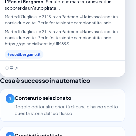
L'Eco di Bergamo
Seriate, due marciatori investiti in
scooter da un’auto pirata...
Martedì 7 luglio alle 21.15 in via Paderno: «Ha invaso la nostra
corsia due volte. Per le ferite niente campionati italiani».
Martedì 7 luglio alle 21.15 in via Paderno: «Ha invaso la nostra
corsia due volte. Per le ferite niente campionati italiani».
https://go.socialbeat.io/UIM89S
ecodibergamo.it
♡
💬
↗
Cosa è successo in automatico
Contenuto selezionato
1
Regole editoriali e priorità di canale hanno scelto
questa storia dal tuo flusso.
Creatività adattata