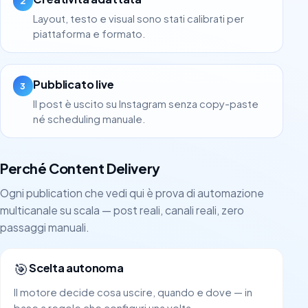
2
Layout, testo e visual sono stati calibrati per
piattaforma e formato.
Pubblicato live
3
Il post è uscito su Instagram senza copy-paste
né scheduling manuale.
Perché Content Delivery
Ogni publication che vedi qui è prova di automazione
multicanale su scala — post reali, canali reali, zero
passaggi manuali.
🎯
Scelta autonoma
Il motore decide cosa uscire, quando e dove — in
base a regole che configuri una volta.