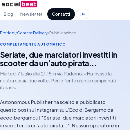
Blog
Newsletter
Contatti
EN
Prodotti
/
Content Delivery
/
Pubblicazione
COMPLETAMENTE AUTOMATICO
Seriate, due marciatori investiti in
scooter da un’auto pirata...
Martedì 7 luglio alle 21.15 in via Paderno: «Ha invaso la
nostra corsia due volte. Per le ferite niente campionati
italiani».
Autonomous Publisher ha scelto e pubblicato
questo post su Instagram su L'Eco di Bergamo da
ecodibergamo.it "Seriate, due marciatori investiti
in scooter da un’auto pirata...". Nessun operatore in