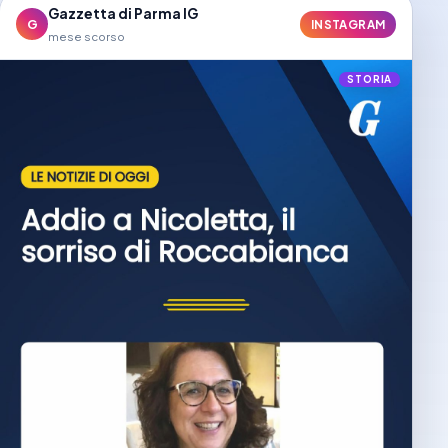
Gazzetta di Parma IG
G
INSTAGRAM
mese scorso
STORIA