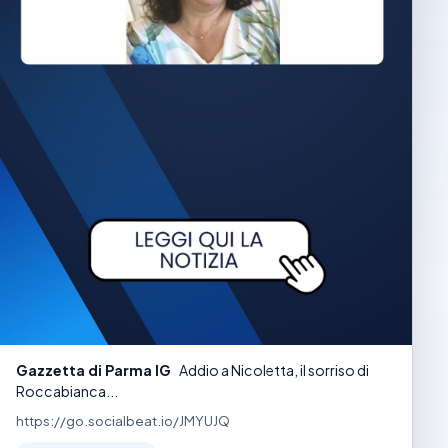
Gazzetta di Parma IG
Addio a Nicoletta, il sorriso di
Roccabianca...
https://go.socialbeat.io/JMYUJQ