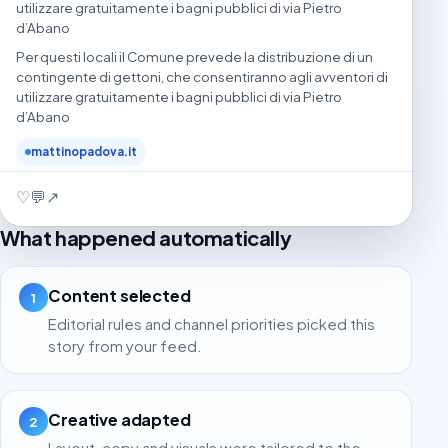
utilizzare gratuitamente i bagni pubblici di via Pietro
d’Abano
Per questi locali il Comune prevede la distribuzione di un
contingente di gettoni, che consentiranno agli avventori di
utilizzare gratuitamente i bagni pubblici di via Pietro
d’Abano
mattinopadova.it
♡
💬
↗
What happened automatically
Content selected
1
Editorial rules and channel priorities picked this
story from your feed.
Creative adapted
2
Layout, copy and visuals were tailored to the