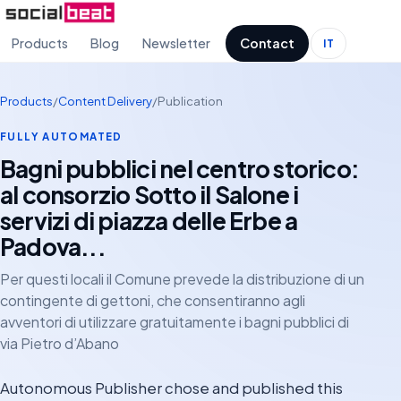
Products
Blog
Newsletter
Contact
IT
Products
/
Content Delivery
/
Publication
FULLY AUTOMATED
Bagni pubblici nel centro storico:
al consorzio Sotto il Salone i
servizi di piazza delle Erbe a
Padova...
Per questi locali il Comune prevede la distribuzione di un
contingente di gettoni, che consentiranno agli
avventori di utilizzare gratuitamente i bagni pubblici di
via Pietro d’Abano
Autonomous Publisher chose and published this