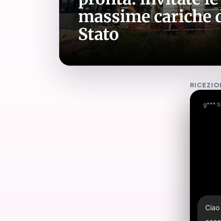
RICEZIO
g*** t
Ciao