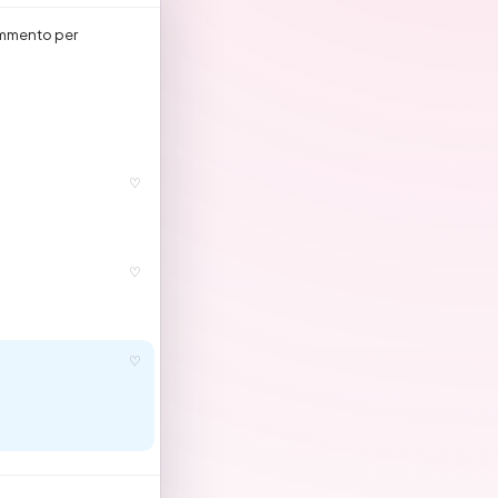
ommento per
♡
♡
♡