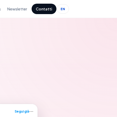
g
Newsletter
Contatti
EN
⋯
Segui già