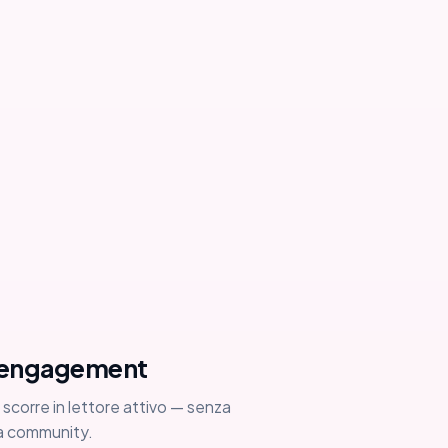
l'engagement
orre in lettore attivo — senza
la community.