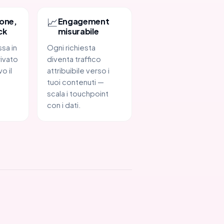
📈
one,
Engagement
ck
misurabile
ssa in
Ogni richiesta
rivato
diventa traffico
o il
attribuibile verso i
tuoi contenuti —
scala i touchpoint
con i dati.