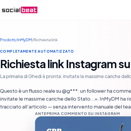
Prodotti
/
InMyDM
/
Richiesta link
COMPLETAMENTE AUTOMATIZZATO
Richiesta link Instagram s
La primaria di Ghedi è pronta: invitate le massime cariche dell
Questo è un flusso reale su @g***: un follower ha commen
invitate le massime cariche dello Stato...». InMyDM ha rico
tracciato all'articolo — senza intervento manuale del tea
ANTEPRIMA COMMENTO SU INSTAGRAM