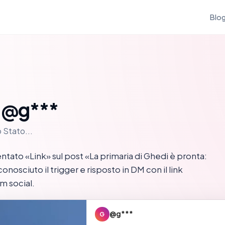
Blo
u @g***
o Stato...
tato «Link» sul post «La primaria di Ghedi è pronta:
nosciuto il trigger e risposto in DM con il link
m social.
@g***
G