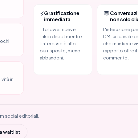
⚡
💬
Gratificazione
Conversazi
immediata
non solo cli
Il follower riceve il
L'interazione pa
link in direct mentre
DM: un canale p
pochi
l'interesse è alto —
che mantiene viv
più risposte, meno
rapporto oltre il
abbandoni.
commento.
vità in
 social editoriali.
a waitlist