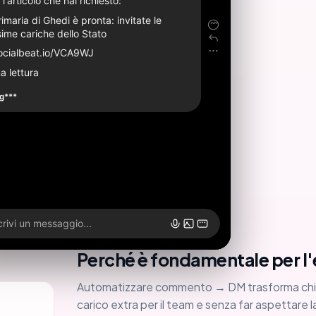
l'articolo che hai richiesto:
imaria di Ghedi è pronta: invitate le
ime cariche dello Stato
ocialbeat.io/VCA9WJ
a lettura
g***
rivi un messaggio...
Perché è fondamentale per 
Automatizzare commento → DM trasforma chi sc
carico extra per il team e senza far aspettare 