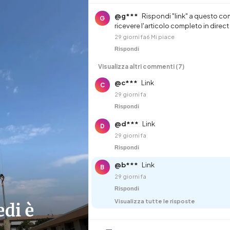
@g***
Rispondi "link" a questo c
G
ricevere l'articolo completo in direct
29 giorni fa
6 Mi piace
Rispondi
Visualizza altri commenti (7)
@c***
Link
C
29 giorni fa
Rispondi
@d***
Link
D
29 giorni fa
Rispondi
@b***
Link
B
29 giorni fa
Rispondi
Visualizza tutte le risposte