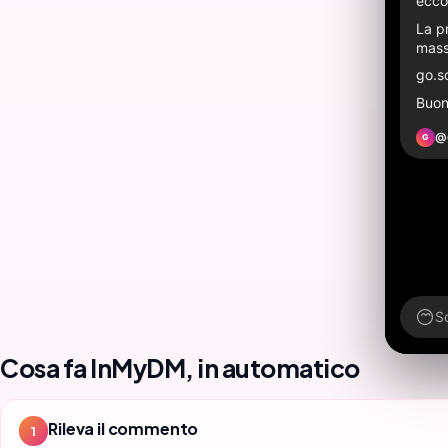
ecco 
La pr
mass
go.s
Buon
@
G
Sc
Cosa fa InMyDM, in automatico
Rileva il commento
1