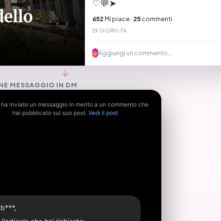
♡
💬
➤
652
Mi piace ·
25
commenti
29 GIORNI FA
Aggiungi un commento...
☺
↓
NE MESSAGGIO IN DM
i ha inviato un messaggio in merito a un commento che
hai pubblicato sul suo post.
Vedi il post
 b***,