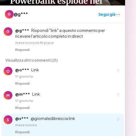
⋯
@g***
Segui già
G
@g***
Rispondi "link" a questo commento per
G
ricevere l'articolo completo in direct
mese scorso
6 Mi piace
Rispondi
Visualizza altri commenti (21)
@o***
Link
♡
O
17 giorni fa
Rispondi
@m***
Link
♡
M
17 giorni fa
Rispondi
@s***
@giornaledibrescia link
♡
S
mese scorso
Rispondi