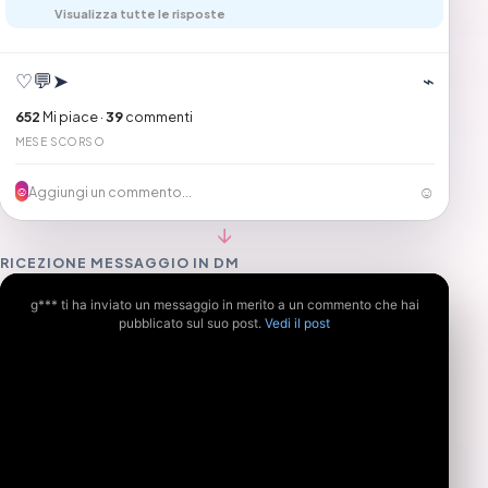
Visualizza tutte le risposte
♡
💬
➤
⌁
652
Mi piace ·
39
commenti
MESE SCORSO
☺
Aggiungi un commento...
☺
↓
RICEZIONE MESSAGGIO IN DM
g*** ti ha inviato un messaggio in merito a un commento che hai
pubblicato sul suo post.
Vedi il post