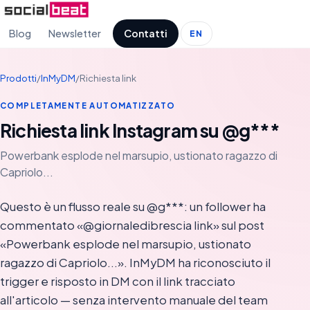
Blog
Newsletter
Contatti
EN
Prodotti
/
InMyDM
/
Richiesta link
COMPLETAMENTE AUTOMATIZZATO
Richiesta link Instagram su @g***
Powerbank esplode nel marsupio, ustionato ragazzo di
Capriolo...
Questo è un flusso reale su @g***: un follower ha
commentato «@giornaledibrescia link» sul post
«Powerbank esplode nel marsupio, ustionato
ragazzo di Capriolo...». InMyDM ha riconosciuto il
trigger e risposto in DM con il link tracciato
all'articolo — senza intervento manuale del team