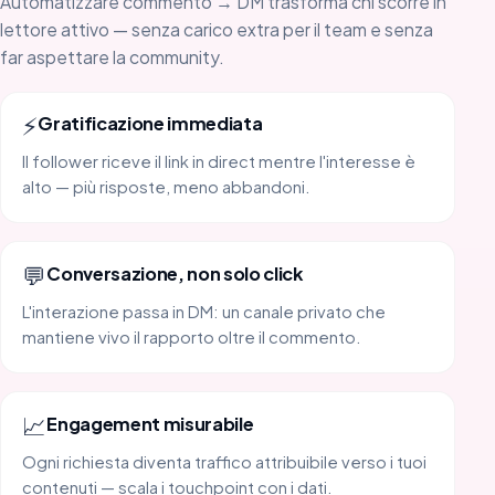
Automatizzare commento → DM trasforma chi scorre in
lettore attivo — senza carico extra per il team e senza
far aspettare la community.
⚡
Gratificazione immediata
Il follower riceve il link in direct mentre l'interesse è
alto — più risposte, meno abbandoni.
💬
Conversazione, non solo click
L'interazione passa in DM: un canale privato che
mantiene vivo il rapporto oltre il commento.
📈
Engagement misurabile
Ogni richiesta diventa traffico attribuibile verso i tuoi
contenuti — scala i touchpoint con i dati.