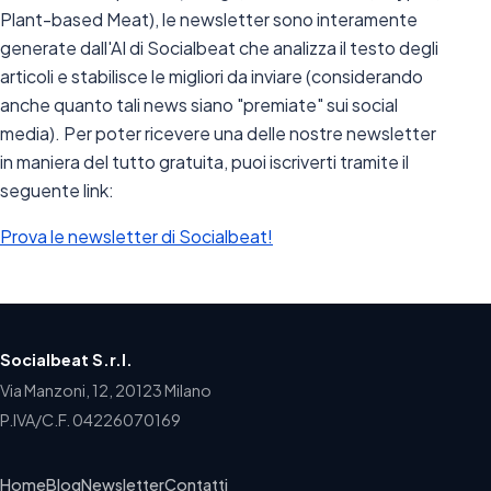
Plant-based Meat), le newsletter sono interamente
generate dall'AI di Socialbeat che analizza il testo degli
articoli e stabilisce le migliori da inviare (considerando
anche quanto tali news siano "premiate" sui social
media). Per poter ricevere una delle nostre newsletter
in maniera del tutto gratuita, puoi iscriverti tramite il
seguente link:
Prova le newsletter di Socialbeat!
Socialbeat S.r.l.
Via Manzoni, 12, 20123 Milano
P.IVA/C.F. 04226070169
Home
Blog
Newsletter
Contatti