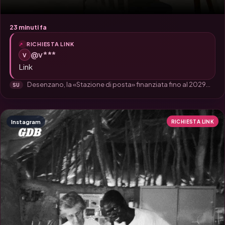
23 minuti fa
RICHIESTA LINK
@v***
V
Link
Desenzano, la «Stazione di posta» finanziata fino al 2029...
SU
Instagram
RICHIESTA LINK