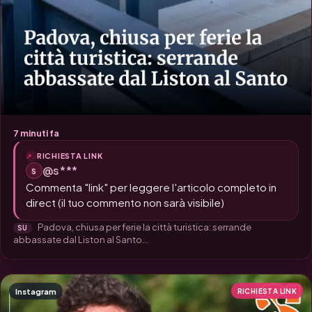
7 minuti fa
RICHIESTA LINK
@s***
S
Commenta "link" per leggere l'articolo completo in
direct (il tuo commento non sarà visibile)
Padova, chiusa per ferie la città turistica: serrande
SU
abbassate dal Liston al Santo...
Instagram
RICHIESTA LINK