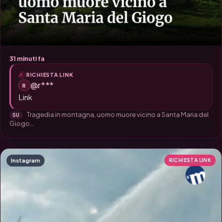
31 minuti fa
RICHIESTA LINK
@r***
R
Link
Tragedia in montagna, uomo muore vicino a Santa Maria del
SU
Giogo...
Instagram
RICHIESTA LINK