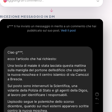
☺
Aggiungi un commento...
☺
↓
RICEZIONE MESSAGGIO IN DM
g*** ti ha inviato un messaggio in merito a un commento che hai
pubblicato sul suo post.
Vedi il post
Ciao g***,
ecco l'articolo che hai richiesto:
Una testa di maiale è stata lasciata questa mattina
sulla maniglia del portone dell’edificio che ospiterà
la nuova moschea e il centro islamico di via Camozzi
a Brescia.
Sul posto sono intervenuti la Scientifica, una
volante della Polizia di Stato e gli agenti della Digos,
al lavoro per identificare i responsabili.
L’episodio segue le polemiche dello scorso
dicembre, quando sui muri esterni apparvero scritte
contro la nuova moschea.