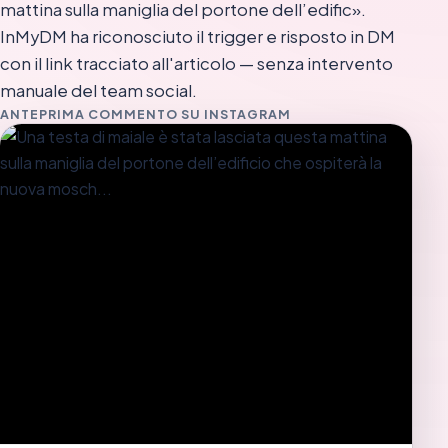
mattina sulla maniglia del portone dell’edific».
InMyDM ha riconosciuto il trigger e risposto in DM
con il link tracciato all'articolo — senza intervento
manuale del team social.
ANTEPRIMA COMMENTO SU INSTAGRAM