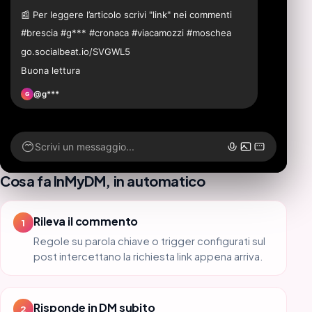
📰 Per leggere l’articolo scrivi "link" nei commenti
#brescia #g*** #cronaca #viacamozzi #moschea
go.socialbeat.io/SVGWL5
Buona lettura
@g***
G
Scrivi un messaggio...
Cosa fa InMyDM, in automatico
Rileva il commento
1
Regole su parola chiave o trigger configurati sul
post intercettano la richiesta link appena arriva.
Risponde in DM subito
2