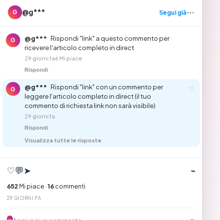
⋯
@g***
Segui già
G
@g***
Rispondi "link" a questo commento per
G
ricevere l'articolo completo in direct
29 giorni fa
6 Mi piace
Rispondi
@g***
Rispondi "link" con un commento per
♡
G
leggere l'articolo completo in direct (il tuo
commento di richiesta link non sarà visibile)
29 giorni fa
Rispondi
Visualizza tutte le risposte
♡
💬
➤
⌁
652
Mi piace ·
16
commenti
29 GIORNI FA