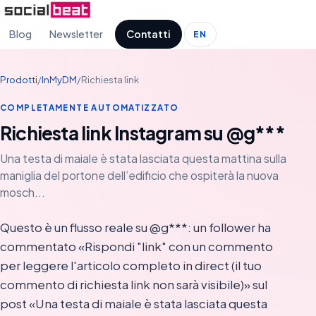
Blog
Newsletter
Contatti
EN
Prodotti
/
InMyDM
/
Richiesta link
COMPLETAMENTE AUTOMATIZZATO
Richiesta link Instagram su @g***
Una testa di maiale è stata lasciata questa mattina sulla
maniglia del portone dell’edificio che ospiterà la nuova
mosch...
Questo è un flusso reale su @g***: un follower ha
commentato «Rispondi "link" con un commento
per leggere l'articolo completo in direct (il tuo
commento di richiesta link non sarà visibile)» sul
post «Una testa di maiale è stata lasciata questa