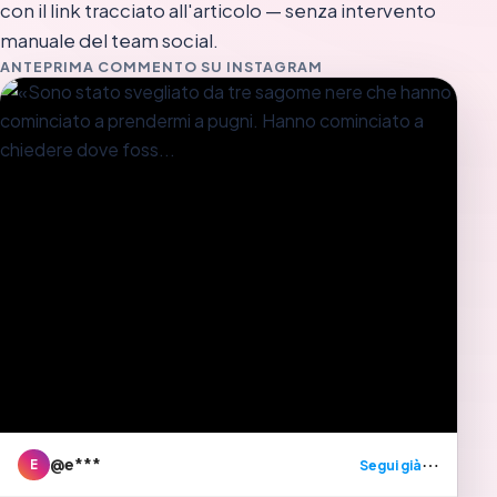
con il link tracciato all'articolo — senza intervento
manuale del team social.
ANTEPRIMA COMMENTO SU INSTAGRAM
⋯
@e***
Segui già
E