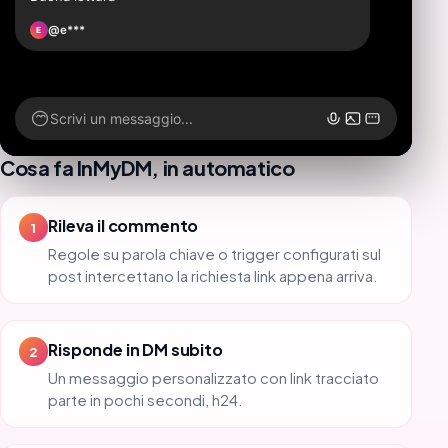
@e***
E
Scrivi un messaggio...
Cosa fa InMyDM, in automatico
Rileva il commento
1
Regole su parola chiave o trigger configurati sul
post intercettano la richiesta link appena arriva.
Risponde in DM subito
2
Un messaggio personalizzato con link tracciato
parte in pochi secondi, h24.