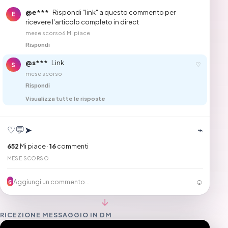
@e***
Rispondi "link" a questo commento per
E
ricevere l'articolo completo in direct
mese scorso
6 Mi piace
Rispondi
@s***
Link
♡
S
mese scorso
Rispondi
Visualizza tutte le risposte
♡
💬
➤
⌁
652
Mi piace ·
16
commenti
MESE SCORSO
☺
Aggiungi un commento...
☺
↓
RICEZIONE MESSAGGIO IN DM