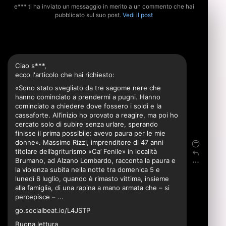
e*** ti ha inviato un messaggio in merito a un commento che hai
pubblicato sul suo post.
Vedi il post
Ciao s***,
ecco l'articolo che hai richiesto:
«Sono stato svegliato da tre sagome nere che
hanno cominciato a prendermi a pugni. Hanno
cominciato a chiedere dove fossero i soldi e la
cassaforte. All’inizio ho provato a reagire, ma poi ho
cercato solo di subire senza urlare, sperando
finisse il prima possibile: avevo paura per le mie
donne». Massimo Rizzi, imprenditore di 47 anni
titolare dell’agriturismo «Ca’ Fenile» in località
Brumano, ad Alzano Lombardo, racconta la paura e
la violenza subita nella notte tra domenica 5 e
lunedì 6 luglio, quando è rimasto vittima, insieme
alla famiglia, di una rapina a mano armata che – si
percepisce – ...
go.socialbeat.io/L4JSTP
Buona lettura