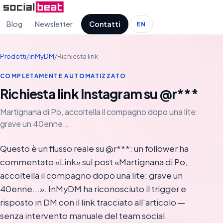
Blog
Newsletter
Contatti
EN
Prodotti
/
InMyDM
/
Richiesta link
COMPLETAMENTE AUTOMATIZZATO
Richiesta link Instagram su @r***
Martignana di Po, accoltella il compagno dopo una lite:
grave un 40enne...
Questo è un flusso reale su @r***: un follower ha
commentato «Link» sul post «Martignana di Po,
accoltella il compagno dopo una lite: grave un
40enne...». InMyDM ha riconosciuto il trigger e
risposto in DM con il link tracciato all'articolo —
senza intervento manuale del team social.