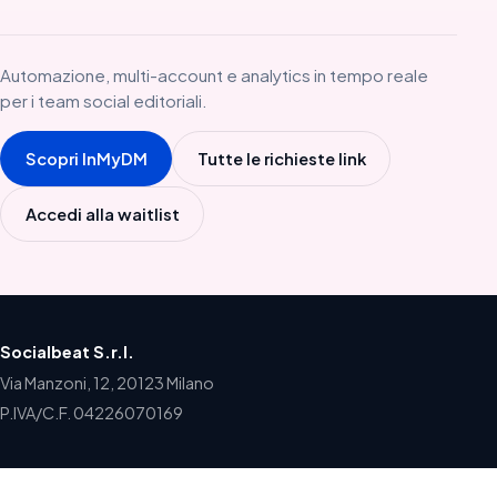
Automazione, multi-account e analytics in tempo reale
per i team social editoriali.
Scopri InMyDM
Tutte le richieste link
Accedi alla waitlist
Socialbeat S.r.l.
Via Manzoni, 12, 20123 Milano
P.IVA/C.F. 04226070169
Home
Blog
Newsletter
Contatti