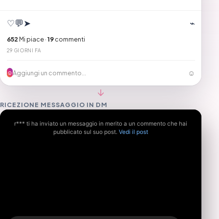
♡
💬
➤
⌁
652
Mi piace ·
19
commenti
29 GIORNI FA
☺
Aggiungi un commento...
☺
↓
RICEZIONE MESSAGGIO IN DM
r*** ti ha inviato un messaggio in merito a un commento che hai
pubblicato sul suo post.
Vedi il post