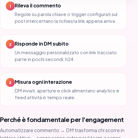
Rileva il commento
1
Regole su parola chiave o trigger configurati sul
post intercettano la richiesta link appena arriva.
Risponde in DM subito
2
Un messaggio personalizzato con link tracciato
parte in pochi secondi, h24.
Misura ogni interazione
3
DM inviati, aperture e click alimentano analytics e
feed attività in tempo reale.
Perché è fondamentale per l'engagement
Automatizzare commento → DM trasforma chi scorre in
lettore attivo — senza carico extra per il team e senza