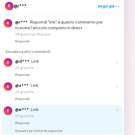
⋯
@r***
Segui già
R
@r***
Rispondi "link" a questo commento per
R
ricevere l'articolo completo in direct
29 giorni fa
6 Mi piace
Rispondi
Visualizza altri commenti
@d***
Link
♡
D
29 giorni fa
Rispondi
@a***
Link
♡
A
29 giorni fa
Rispondi
@e***
Link
♡
E
29 giorni fa
Rispondi
Visualizza tutte le risposte