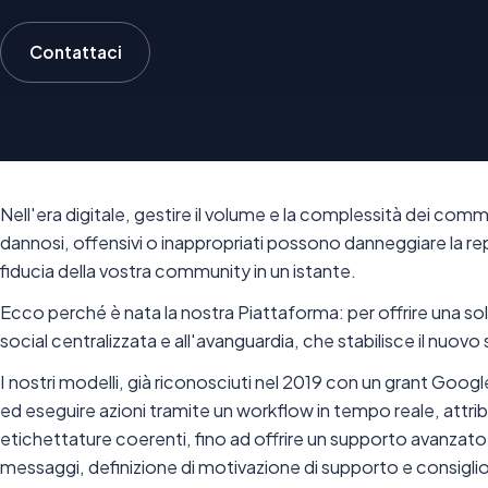
Contattaci
Nell'era digitale, gestire il volume e la complessità dei comme
dannosi, offensivi o inappropriati possono danneggiare la re
fiducia della vostra community in un istante.
Ecco perché è nata la nostra Piattaforma: per offrire una 
social centralizzata e all'avanguardia, che stabilisce il nuov
I nostri modelli, già riconosciuti nel 2019 con un grant Goo
ed eseguire azioni tramite un workflow in tempo reale, attr
etichettature coerenti, fino ad offrire un supporto avanzato
messaggi, definizione di motivazione di supporto e consigli