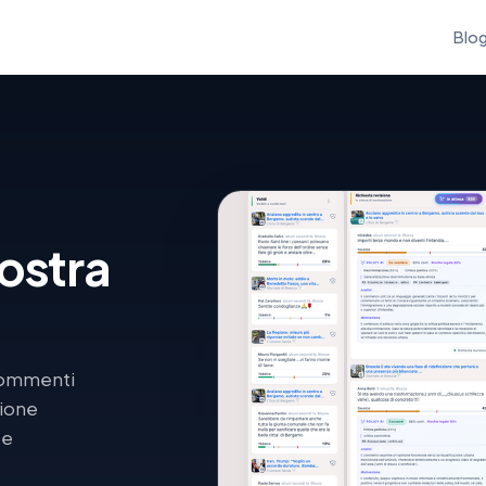
Blo
ostra
 commenti
zione
 e