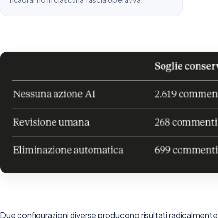
ricadranno in ciascuna fascia operativa.
Due configurazioni diverse producono risultati radicalmente 