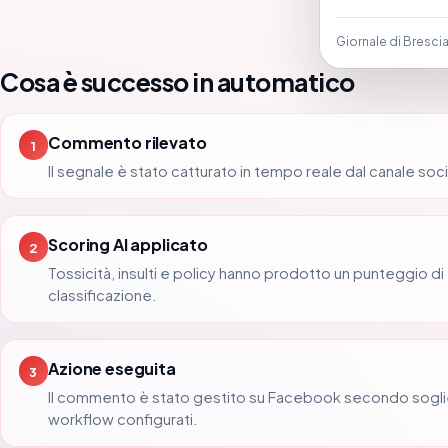
Giornale di Bresci
Cosa è successo in automatico
Commento rilevato
1
Il segnale è stato catturato in tempo reale dal canale soci
Scoring AI applicato
2
Tossicità, insulti e policy hanno prodotto un punteggio di
classificazione.
Azione eseguita
3
Il commento è stato gestito su Facebook secondo sogli
workflow configurati.