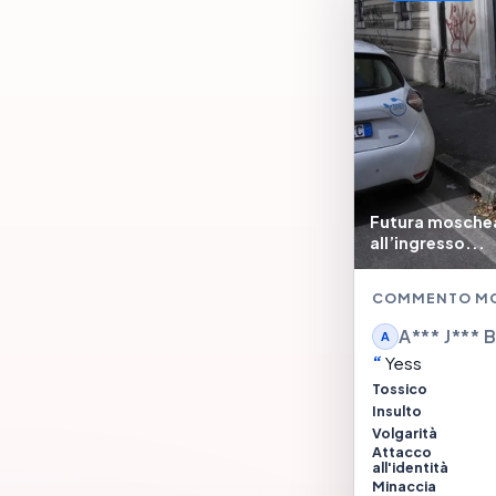
Futura moschea 
all’ingresso...
COMMENTO M
A*** J*** 
A
Yess
Tossico
Insulto
Volgarità
Attacco
all'identità
Minaccia