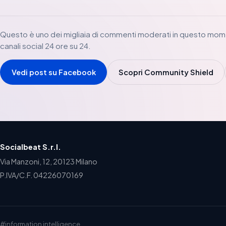
Questo è uno dei migliaia di commenti moderati in questo mom
canali social 24 ore su 24.
Vedi post su Facebook
Scopri Community Shield
Socialbeat S.r.l.
Via Manzoni, 12, 20123 Milano
P.IVA/C.F. 04226070169
#information intelligence