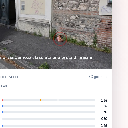
di via Camozzi, lasciata una testa di maiale
ODERATO
30 giorni fa
B***
1%
1%
1%
0%
1%