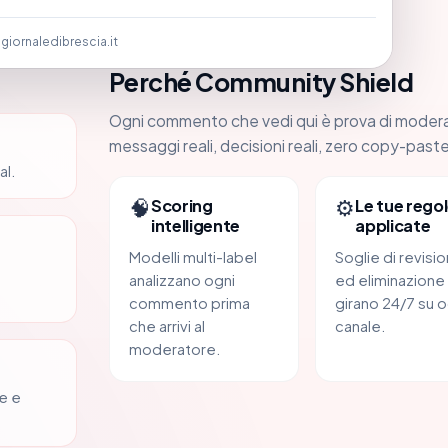
a
giornaledibrescia.it
Perché Community Shield
Ogni commento che vedi qui è prova di moder
messaggi reali, decisioni reali, zero copy-paste
al.
🧠
⚙️
Scoring
Le tue regol
intelligente
applicate
Modelli multi-label
Soglie di revisi
analizzano ogni
ed eliminazione
commento prima
girano 24/7 su o
che arrivi al
canale.
moderatore.
e e