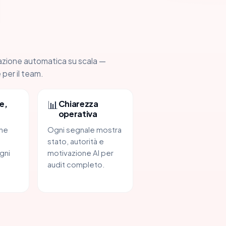
azione automatica su scala —
 per il team.
📊
e,
Chiarezza
operativa
one
Ogni segnale mostra
stato, autorità e
gni
motivazione AI per
audit completo.