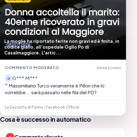
La moglie ha riportato ferite non gravi ed è finita, in
codice giallo, all’ospedale Oglio Po di
Casalmaggiore. L'artic...
COMMENTO MODERATO
mese scorso
G*** M***
G
Massimiliano Turco veramente é Pillon che lo
vorrebbe... sará passato nelle fila del PD?
La Gazzetta di Parma - Facebook Official
Cosa è successo in automatico
Commento rilevato