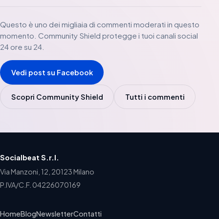
Questo è uno dei migliaia di commenti moderati in questo
momento. Community Shield protegge i tuoi canali social
24 ore su 24.
Vedi post su Facebook
Scopri Community Shield
Tutti i commenti
Socialbeat S.r.l.
Via Manzoni, 12, 20123 Milano
P.IVA/C.F. 04226070169
Home
Blog
Newsletter
Contatti