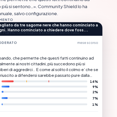
o più si sentono…». Community Shield lo ha
anuale, salvo configurazione.
MMENTO
egliato da tre sagome nere che hanno cominciato a
gni. Hanno cominciato a chiedere dove foss...
ODERATO
mese scorso
 sbando, che permette che questi fatti continuino ad
mente ai nostri cittadini, più succedono più si
 di aggredirci.. E come al solito il colmo e’ che se
iuscito a difendersi sarebbe passato pure dalla
14%
9%
2%
7%
1%