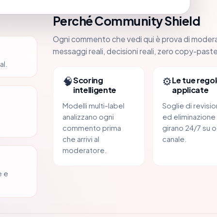
Perché Community Shield
Ogni commento che vedi qui è prova di moder
messaggi reali, decisioni reali, zero copy-paste
al.
🧠
⚙️
Scoring
Le tue regol
intelligente
applicate
Modelli multi-label
Soglie di revisi
analizzano ogni
ed eliminazione
commento prima
girano 24/7 su o
che arrivi al
canale.
moderatore.
e e