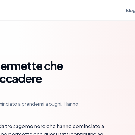
Blo
 permette che
 accadere
inciato a prendermi a pugni. Hanno
da tre sagome nere che hanno cominciato a
che permette che questi fatti continuino ad