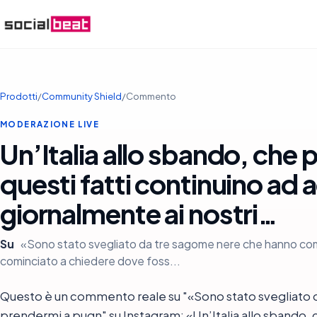
Prodotti
/
Community Shield
/
Commento
MODERAZIONE LIVE
Un’Italia allo sbando, che
questi fatti continuino ad
giornalmente ai nostri…
Su
«Sono stato svegliato da tre sagome nere che hanno com
cominciato a chiedere dove foss...
Questo è un commento reale su "«Sono stato svegliato 
prendermi a pugn" su Instagram: «Un’Italia allo sbando, 