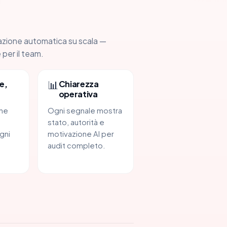
azione automatica su scala —
 per il team.
📊
e,
Chiarezza
operativa
one
Ogni segnale mostra
stato, autorità e
gni
motivazione AI per
audit completo.