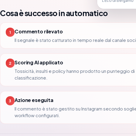
L'Eco di Bergamo
Cosa è successo in automatico
Commento rilevato
1
Il segnale è stato catturato in tempo reale dal canale soci
Scoring AI applicato
2
Tossicità, insulti e policy hanno prodotto un punteggio di
classificazione.
Azione eseguita
3
Il commento è stato gestito su Instagram secondo sogli
workflow configurati.