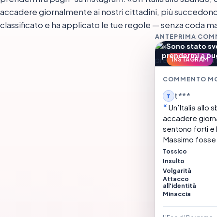
accadere giornalmente ai nostri cittadini, più succedon
classificato e ha applicato le tue regole — senza coda m
ANTEPRIMA CO
«Sono stato sv
prendermi a pu
INSTAGRAM
COMMENTO M
t***
T
Un’Italia allo
accadere giornal
sentono forti e liberi
Massimo fosse r
parte del torto!
Tossico
Insulto
Volgarità
Attacco
all'identità
Minaccia