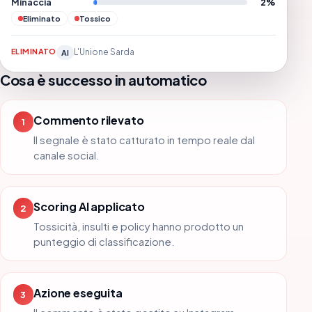
Minaccia
2%
Eliminato
Tossico
ELIMINATO
L'Unione Sarda
AI
Cosa è successo in automatico
Commento rilevato
1
Il segnale è stato catturato in tempo reale dal
canale social.
Scoring AI applicato
2
Tossicità, insulti e policy hanno prodotto un
punteggio di classificazione.
Azione eseguita
3