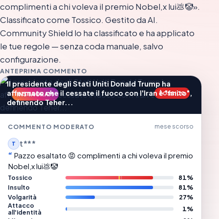
complimenti a chi voleva il premio Nobel,x lui💩🤡».
Classificato come Tossico. Gestito da AI.
Community Shield lo ha classificato e ha applicato
le tue regole — senza coda manuale, salvo
configurazione.
ANTEPRIMA COMMENTO
Il presidente degli Stati Uniti Donald Trump ha
affermato che il cessate il fuoco con l'Iran è "finito",
TOSSICO
INSTAGRAM
definendo Teher...
COMMENTO MODERATO
mese scorso
t***
T
Pazzo esaltato 😡 complimenti a chi voleva il premio
Nobel,x lui💩🤡
Tossico
81%
Insulto
81%
Volgarità
27%
Attacco
1%
all'identità