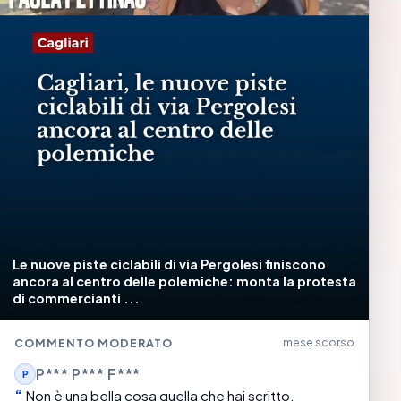
Le nuove piste ciclabili di via Pergolesi finiscono
ancora al centro delle polemiche: monta la protesta
di commercianti ...
COMMENTO MODERATO
mese scorso
P*** P*** F***
P
Non è una bella cosa quella che hai scritto.