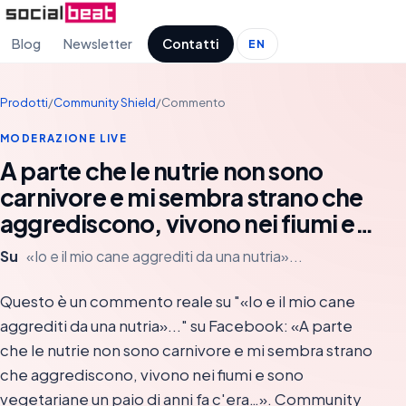
Blog
Newsletter
Contatti
EN
Prodotti
/
Community Shield
/
Commento
MODERAZIONE LIVE
A parte che le nutrie non sono
carnivore e mi sembra strano che
aggrediscono, vivono nei fiumi e…
Su
«Io e il mio cane aggrediti da una nutria»...
Questo è un commento reale su "«Io e il mio cane
aggrediti da una nutria»..." su Facebook: «A parte
che le nutrie non sono carnivore e mi sembra strano
che aggrediscono, vivono nei fiumi e sono
vegetariane un paio di anni fa c'era…». Community