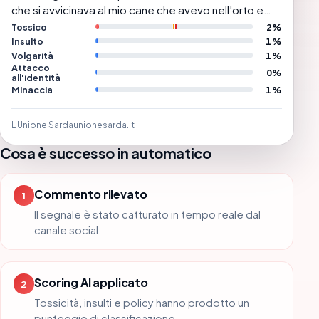
che si avvicinava al mio cane che avevo nell'orto e
non c'è stato mai una aggressione ne da parte della
Tossico
2%
nutria e nemmeno il cane a aggredito la nutria
Insulto
1%
Volgarità
1%
Attacco
0%
all'identità
Minaccia
1%
L'Unione Sarda
unionesarda.it
Cosa è successo in automatico
Commento rilevato
1
Il segnale è stato catturato in tempo reale dal
canale social.
Scoring AI applicato
2
Tossicità, insulti e policy hanno prodotto un
punteggio di classificazione.