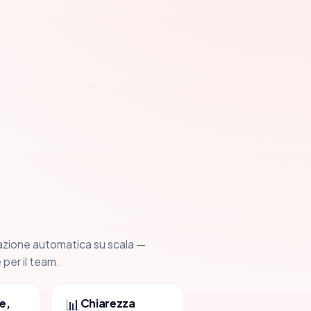
azione automatica su scala —
 per il team.
📊
e,
Chiarezza