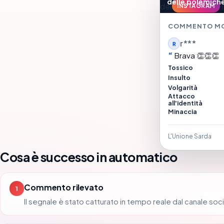
delle polemiche
INSTAGRAM
COMMENTO M
r***
R
Brava 👏👏👏
Tossico
Insulto
Volgarità
Attacco
all'identità
Minaccia
L'Unione Sarda
Cosa è successo in automatico
Commento rilevato
1
Il segnale è stato catturato in tempo reale dal canale soci