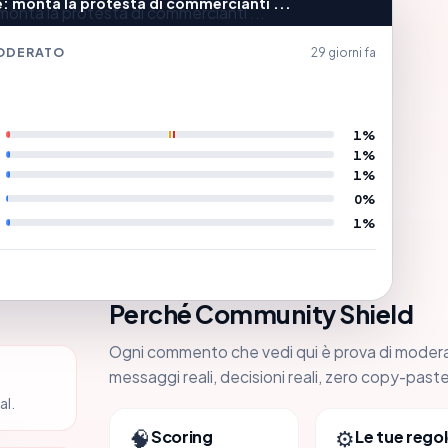
: monta la protesta di commercianti ...
ODERATO
29 giorni fa
1%
1%
1%
0%
1%
Perché Community Shield
Ogni commento che vedi qui è prova di moder
messaggi reali, decisioni reali, zero copy-paste
al.
🧠
⚙️
Scoring
Le tue regol