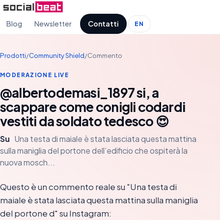
Blog
Newsletter
Contatti
EN
Prodotti
/
Community Shield
/
Commento
MODERAZIONE LIVE
@albertodemasi_1897 si, a
scappare come conigli codardi
vestiti da soldato tedesco 😍
Su
Una testa di maiale è stata lasciata questa mattina
sulla maniglia del portone dell’edificio che ospiterà la
nuova mosch...
Questo è un commento reale su "Una testa di
maiale è stata lasciata questa mattina sulla maniglia
del portone d" su Instagram: