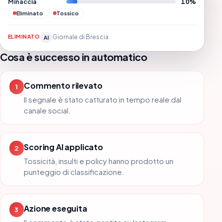
Minaccia
10%
Eliminato
Tossico
ELIMINATO
Giornale di Brescia
AI
Cosa è successo in automatico
Commento rilevato
1
Il segnale è stato catturato in tempo reale dal
canale social.
Scoring AI applicato
2
Tossicità, insulti e policy hanno prodotto un
punteggio di classificazione.
Azione eseguita
3