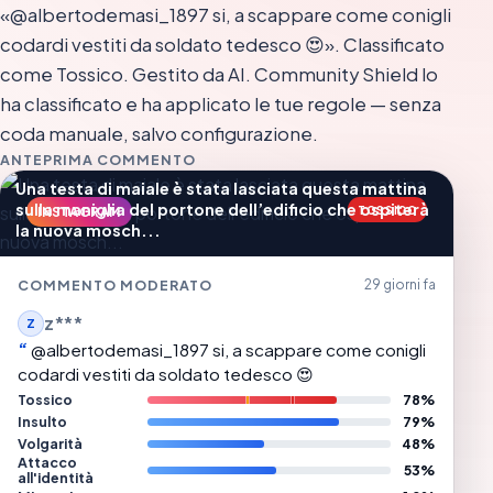
«@albertodemasi_1897 si, a scappare come conigli
codardi vestiti da soldato tedesco 😍». Classificato
come Tossico. Gestito da AI. Community Shield lo
ha classificato e ha applicato le tue regole — senza
coda manuale, salvo configurazione.
ANTEPRIMA COMMENTO
Una testa di maiale è stata lasciata questa mattina
sulla maniglia del portone dell’edificio che ospiterà
TOSSICO
INSTAGRAM
la nuova mosch...
COMMENTO MODERATO
29 giorni fa
z***
Z
@albertodemasi_1897 si, a scappare come conigli
codardi vestiti da soldato tedesco 😍
Tossico
78%
Insulto
79%
Volgarità
48%
Attacco
53%
all'identità