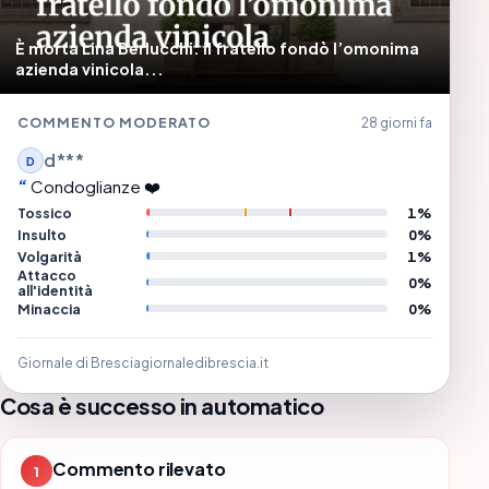
È morta Lina Berlucchi: il fratello fondò l’omonima
azienda vinicola...
COMMENTO MODERATO
28 giorni fa
d***
D
Condoglianze ❤️
Tossico
1%
Insulto
0%
Volgarità
1%
Attacco
0%
all'identità
Minaccia
0%
Giornale di Brescia
giornaledibrescia.it
Cosa è successo in automatico
Commento rilevato
1