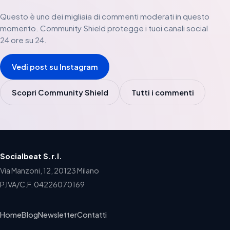
Questo è uno dei migliaia di commenti moderati in questo
momento. Community Shield protegge i tuoi canali social
24 ore su 24.
Vedi post su Instagram
Scopri Community Shield
Tutti i commenti
Socialbeat S.r.l.
Via Manzoni, 12, 20123 Milano
P.IVA/C.F. 04226070169
Home
Blog
Newsletter
Contatti