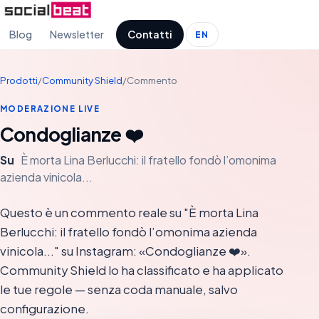
Blog
Newsletter
Contatti
EN
Prodotti
/
Community Shield
/
Commento
MODERAZIONE LIVE
Condoglianze ❤️
Su
È morta Lina Berlucchi: il fratello fondò l’omonima
azienda vinicola...
Questo è un commento reale su "È morta Lina
Berlucchi: il fratello fondò l’omonima azienda
vinicola..." su Instagram: «Condoglianze ❤️».
Community Shield lo ha classificato e ha applicato
le tue regole — senza coda manuale, salvo
configurazione.