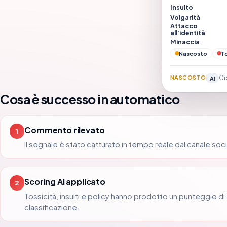
Insulto
Volgarità
Attacco
all'identità
Minaccia
Nascosto
T
NASCOSTO
Gi
AI
Cosa è successo in automatico
Commento rilevato
1
Il segnale è stato catturato in tempo reale dal canale soci
Scoring AI applicato
2
Tossicità, insulti e policy hanno prodotto un punteggio di
classificazione.