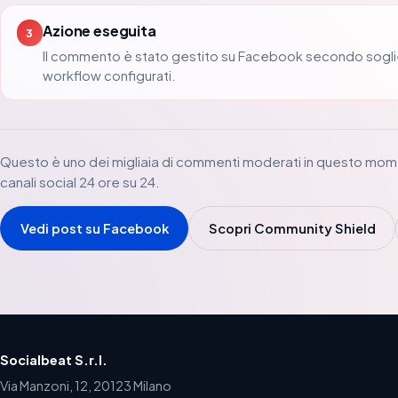
Azione eseguita
3
Il commento è stato gestito su Facebook secondo sogli
workflow configurati.
Questo è uno dei migliaia di commenti moderati in questo mom
canali social 24 ore su 24.
Vedi post su Facebook
Scopri Community Shield
Socialbeat S.r.l.
Via Manzoni, 12, 20123 Milano