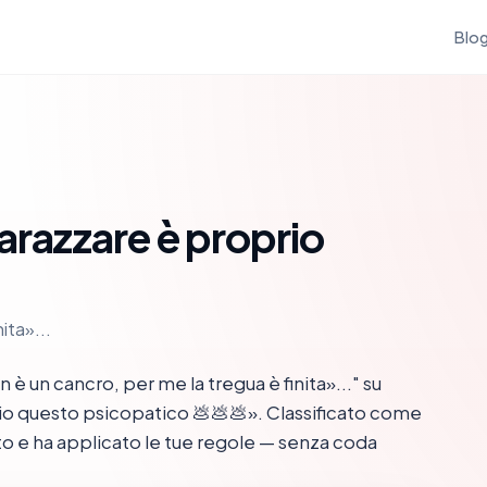
Blo
arazzare è proprio

ita»...
 un cancro, per me la tregua è finita»..." su
o questo psicopatico 💩💩💩». Classificato come
ato e ha applicato le tue regole — senza coda