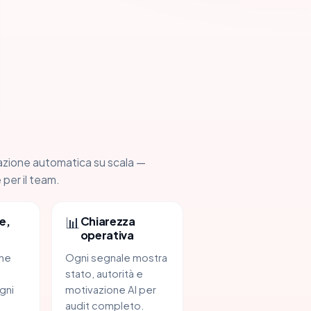
azione automatica su scala —
 per il team.
📊
e,
Chiarezza
operativa
one
Ogni segnale mostra
stato, autorità e
gni
motivazione AI per
audit completo.