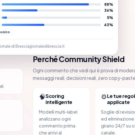
88%
36%
5%
43%
ossico
ornale di Brescia
giornaledibrescia.it
Perché Community Shield
Ogni commento che vedi qui è prova di moder
messaggi reali, decisioni reali, zero copy-paste
al.
🧠
⚙️
Scoring
Le tue regol
intelligente
applicate
Modelli multi-label
Soglie di revisi
analizzano ogni
ed eliminazione
commento prima
girano 24/7 su o
che arrivi al
canale.