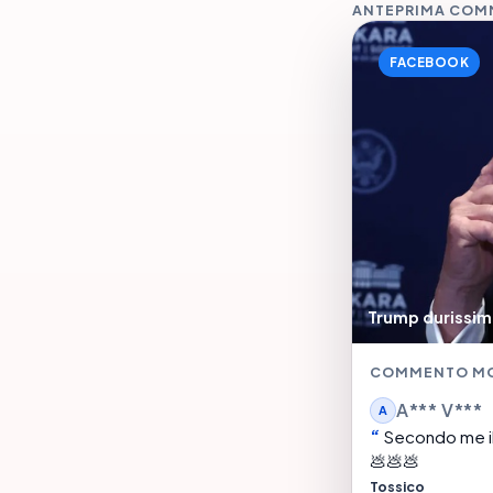
ANTEPRIMA CO
FACEBOOK
Trump durissimo:
COMMENTO M
A*** V***
A
Secondo me il
💩💩💩
Tossico