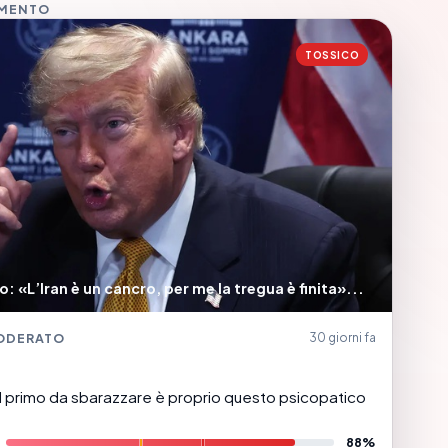
MMENTO
TOSSICO
 «L’Iran è un cancro, per me la tregua è finita»...
ODERATO
30 giorni fa
 primo da sbarazzare è proprio questo psicopatico
88%