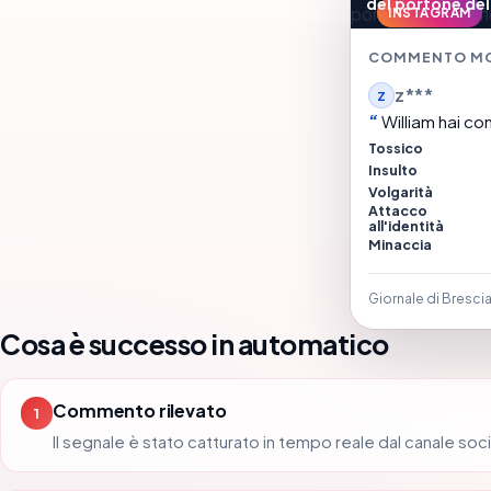
del portone del
INSTAGRAM
COMMENTO M
z***
Z
William hai com
Tossico
Insulto
Volgarità
Attacco
all'identità
Minaccia
Giornale di Bresci
Cosa è successo in automatico
Commento rilevato
1
Il segnale è stato catturato in tempo reale dal canale soci