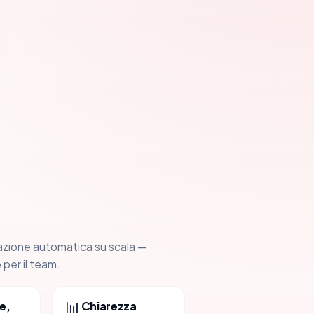
azione automatica su scala —
 per il team.
📊
e,
Chiarezza