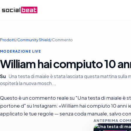
Prodotti
/
Community Shield
/
Commento
MODERAZIONE LIVE
William hai compiuto 10 anni
Su
Una testa di maiale è stata lasciata questa mattina sulla m
ospiterà la nuova mosch...
Questo è un commento reale su "Una testa di maiale è sta
portone d" su Instagram: «William hai compiuto 10 anni ier
applicato le tue regole — senza coda manuale, salvo con
ANTEPRIMA CO
Una testa di ma