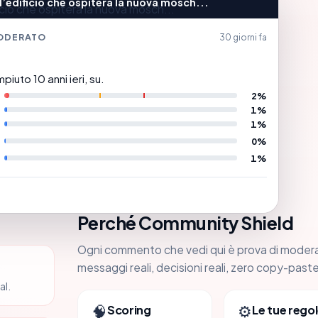
l’edificio che ospiterà la nuova mosch...
ODERATO
30 giorni fa
piuto 10 anni ieri, su.
2%
1%
1%
0%
1%
a
Perché Community Shield
Ogni commento che vedi qui è prova di moder
messaggi reali, decisioni reali, zero copy-paste
al.
🧠
⚙️
Scoring
Le tue regol