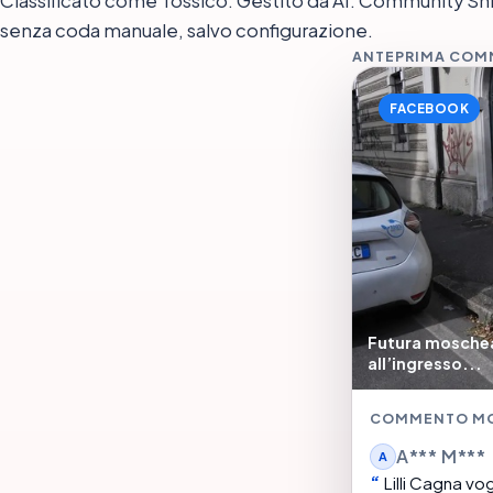
Classificato come Tossico. Gestito da AI. Community Shiel
senza coda manuale, salvo configurazione.
ANTEPRIMA CO
FACEBOOK
Futura moschea 
all’ingresso...
COMMENTO M
A*** M***
A
Lilli Cagna vo