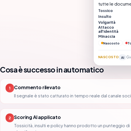
tutte le docume
Tossico
Insulto
Volgarità
Attacco
all'identità
Minaccia
Nascosto
T
NASCOSTO
Gi
AI
Cosa è successo in automatico
Commento rilevato
1
Il segnale è stato catturato in tempo reale dal canale soci
Scoring AI applicato
2
Tossicità, insulti e policy hanno prodotto un punteggio di