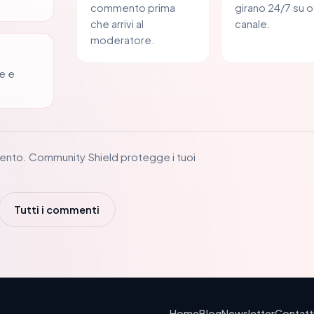
commento prima
girano 24/7 su o
che arrivi al
canale.
moderatore.
e e
ento. Community Shield protegge i tuoi
Tutti i commenti
Home
Blog
Newsletter
Contatt