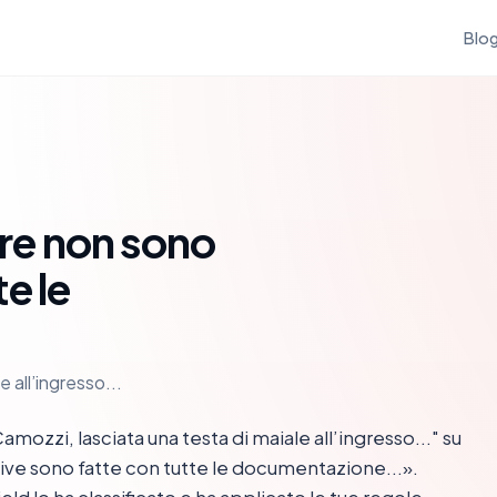
Blo
dere non sono
e le
 all’ingresso...
zzi, lasciata una testa di maiale all’ingresso..." su
sive sono fatte con tutte le documentazione...».