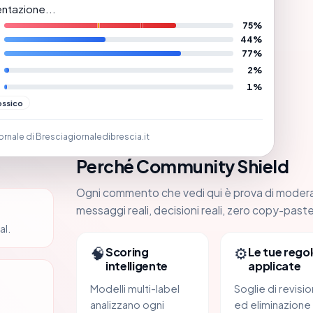
ntazione...
75%
44%
77%
2%
1%
ossico
ornale di Brescia
giornaledibrescia.it
Perché Community Shield
Ogni commento che vedi qui è prova di moder
messaggi reali, decisioni reali, zero copy-paste
al.
🧠
⚙️
Scoring
Le tue regol
intelligente
applicate
Modelli multi-label
Soglie di revisi
analizzano ogni
ed eliminazione