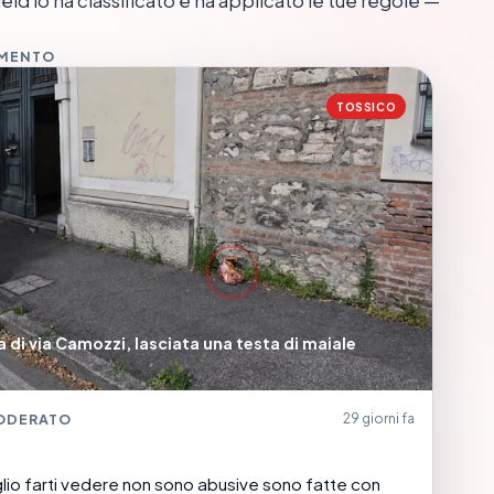
d lo ha classificato e ha applicato le tue regole —
MMENTO
TOSSICO
di via Camozzi, lasciata una testa di maiale
ODERATO
29 giorni fa
glio farti vedere non sono abusive sono fatte con