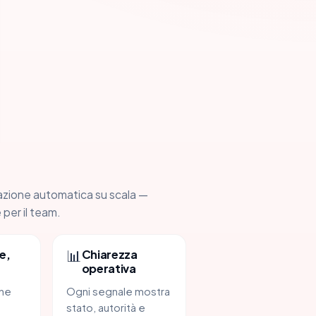
azione automatica su scala —
 per il team.
📊
e,
Chiarezza
operativa
one
Ogni segnale mostra
stato, autorità e