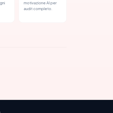
gni
motivazione AI per
audit completo.
i